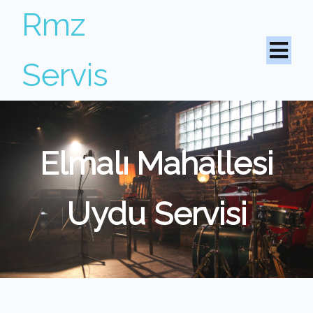
Rmz
Servis
Elmalı Mahallesi
Uydu Servisi