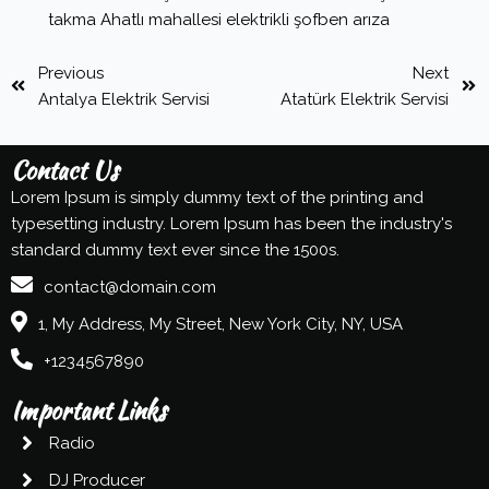
takma
Ahatlı mahallesi elektrikli şofben arıza
Previous
Next
Antalya Elektrik Servisi
Atatürk Elektrik Servisi
Contact Us
Lorem Ipsum is simply dummy text of the printing and
typesetting industry. Lorem Ipsum has been the industry's
standard dummy text ever since the 1500s.
contact@domain.com
1, My Address, My Street, New York City, NY, USA
+1234567890
Important Links
Radio
DJ Producer