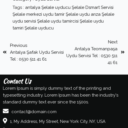
Tags :
antalya Şelale uyducu
Şelale Dsmart Servisi
Şelale merkezi uydu tamir
Şelale uydu arıza
Şelale
uydu servisi
Şelale uydu tamircisi
Şelale uydu
tamiri
Şelale uyducu
Next
Previous
Antalya Teomanpaşa
Antalya Şafak Uydu Servisi
Uydu Servisi Tel : 0530 511
Tel : 0530 511 41 61
41 61
Contact Us
Lorem Ipsum is simply dummy text of the printing and
typesetting industry. Lorem Ipsum has been the industry's
standard dummy text ever since the 1500s.
contact@domain.com
1, My Address, My Street, New York City, NY, USA