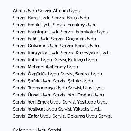
Ahatlı
Uydu Servisi,
Atatürk
Uydu
Servisi,
Baraj
Uydu Servisi,
Barış
Uydu
Servisi,
Emek
Uydu Servisi,
Erenköy
Uydu
Servisi,
Esentepe
Uydu Servisi,
Fabrikalar
Uydu
Servisi,
Fatih
Uydu Servisi,
Göçerler
Uydu
Servisi,
Gülveren
Uydu Servisi,
Kanal
Uydu
Servisi,
Karşıyaka
Uydu Servisi,
Kuzeyyaka
Uydu
Servisi,
Kültür
Uydu Servisi,
Kütükçü
Uydu
Servisi,
Mehmet Akif Ersoy
Uydu
Servisi,
Özgürlük
Uydu Servisi,
Santral
Uydu
Servisi,
Şafak
Uydu Servisi,
Şelale
Uydu
Servisi,
Teomanpaşa
Uydu Servisi,
Ulus
Uydu
Servisi,
Ünsal
Uydu Servisi,
Yeni Doğan
Uydu
Servisi,
Yeni Emek
Uydu Servisi,
Yeşiltepe
Uydu
Servisi,
Yeşilyurt
Uydu Servisi,
Yükseliş
Uydu
Servisi,
Zafer
Uydu Servisi,
Dokuma
Uydu Servisi.
Category :
Uydu Servisi