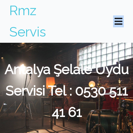
Rmz
Servis
Antalya Şelale Uydu
Servisi Tel : 0530 511
41 61