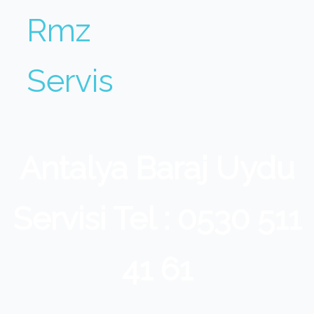
Rmz
Servis
Antalya Baraj Uydu
Servisi Tel : 0530 511
41 61