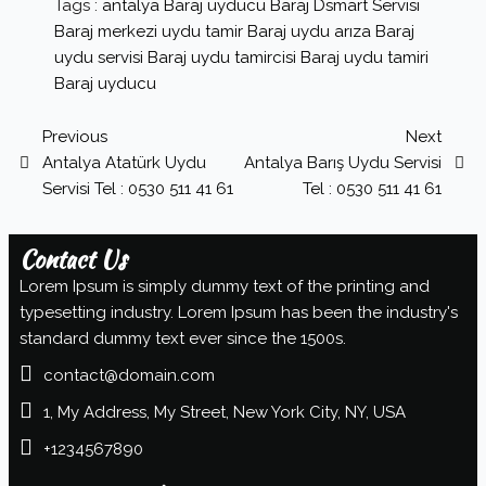
Tags :
antalya Baraj uyducu
Baraj Dsmart Servisi
Baraj merkezi uydu tamir
Baraj uydu arıza
Baraj
uydu servisi
Baraj uydu tamircisi
Baraj uydu tamiri
Baraj uyducu
Previous
Next
Antalya Atatürk Uydu
Antalya Barış Uydu Servisi
Servisi Tel : 0530 511 41 61
Tel : 0530 511 41 61
Contact Us
Lorem Ipsum is simply dummy text of the printing and
typesetting industry. Lorem Ipsum has been the industry's
standard dummy text ever since the 1500s.
contact@domain.com
1, My Address, My Street, New York City, NY, USA
+1234567890